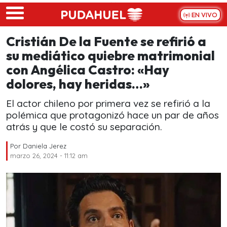
Skip to main content
EN VIVO
Cristián De la Fuente se refirió a
su mediático quiebre matrimonial
con Angélica Castro: «Hay
dolores, hay heridas…»
El actor chileno por primera vez se refirió a la
polémica que protagonizó hace un par de años
atrás y que le costó su separación.
Por
Daniela Jerez
marzo 26, 2024 - 11:12 am