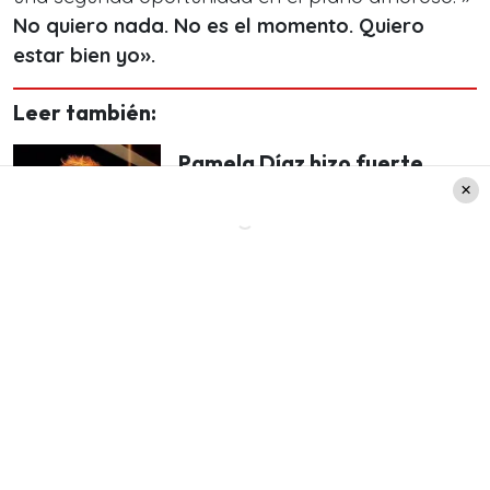
No quiero nada. No es el momento. Quiero
estar bien yo».
Leer también:
Pamela Díaz hizo fuerte
confesión tras su bullado
quiebre con Jean Philippe
Cretton: "Peleamos mucho y
hubo..."
Tras varios minutos el protagonista de ‘Por Amor
al Money’ abordó la polémica en la que se vio
envuelto hace un par de años, y cómo afectó a
su relación familiar: «Obviamente para mí no es
fácil lo que ha pasado.
Hay dolores, hay