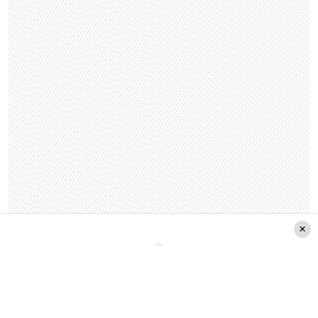
Mientras tanto, sus seguidores también se
sumaron a los mensajes:
«Solo Dios sabe cuánto la admiro señora ay otras
que dejan a sus hijos botados y hacen el ridículo