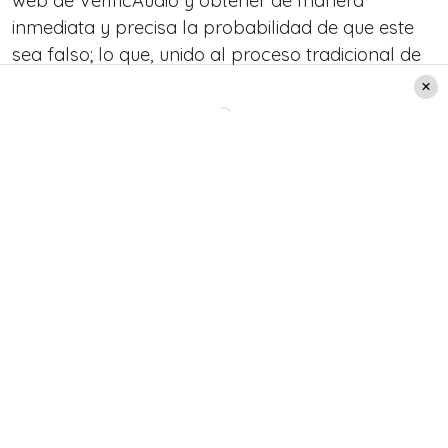
web de VerificAudio y obtener de manera
inmediata y precisa la probabilidad de que este
sea falso; lo que, unido al proceso tradicional de
verificación periodística de contenidos, mejorará
la detección de noticias o informaciones falsas en
formato audio.