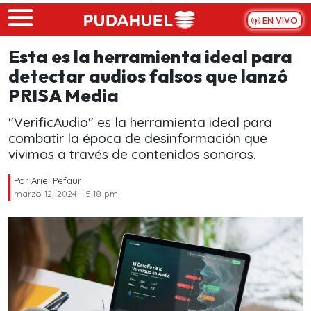
Skip to main content
EN VIVO
Esta es la herramienta ideal para
detectar audios falsos que lanzó
PRISA Media
"VerificAudio" es la herramienta ideal para
combatir la época de desinformación que
vivimos a través de contenidos sonoros.
Por
Ariel Pefaur
marzo 12, 2024 - 5:18 pm