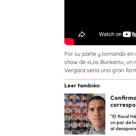
Por su parte y tomando en c
show de «Los Bunkers», un r
Vergara sería una gran for
Leer también:
Confirma
correspo
"El fiscal 
un par de 
al desapare