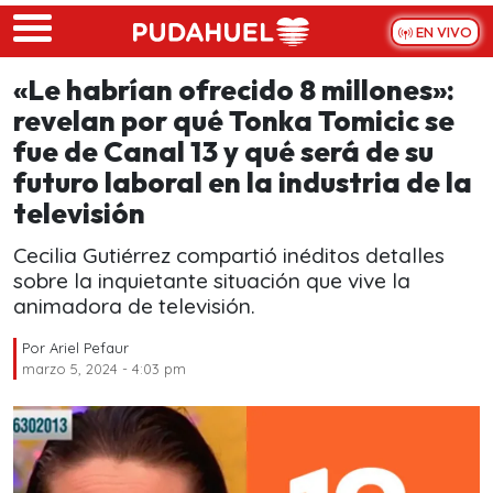
Skip to main content
EN VIVO
«Le habrían ofrecido 8 millones»:
revelan por qué Tonka Tomicic se
fue de Canal 13 y qué será de su
futuro laboral en la industria de la
televisión
Cecilia Gutiérrez compartió inéditos detalles
sobre la inquietante situación que vive la
animadora de televisión.
Por
Ariel Pefaur
marzo 5, 2024 - 4:03 pm