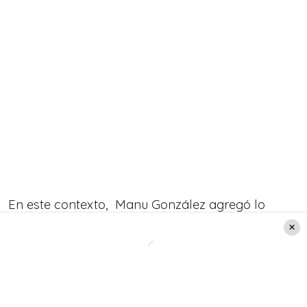
En este contexto, Manu González agregó lo
siguiente:
«Yo me enteré, en una comida donde había
gente de CHV y Canal 13, que ya estaba clara
la parilla del primer semestre y no aparece