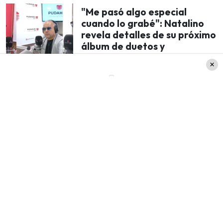
"Me pasó algo especial
cuando lo grabé": Natalino
revela detalles de su próximo
álbum de duetos y
anuncia gira por Chile
Sobre las causas de la condición que afectó a
Coco Legrand, el sitio explicita que
el vértigo
suele dividirse en dos tipos: El periférico y el
central
. El primero, «
se debe a un problema en
la parte del oído interno que controla el
equilibrio
«, señalan, agregando que «también
puede involucrar el nervio vestibular» (que
conecta el oído interno y el tronco encefálico. Por
otro lado, el
vértigo central
«
se debe a un
problema en el cerebro
, por lo regular en el