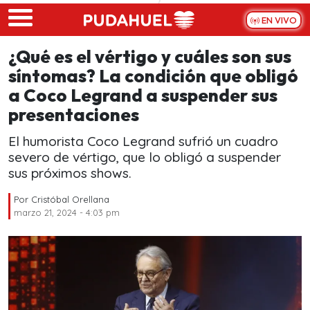
Skip to main content
EN VIVO
¿Qué es el vértigo y cuáles son sus
síntomas? La condición que obligó
a Coco Legrand a suspender sus
presentaciones
El humorista Coco Legrand sufrió un cuadro
severo de vértigo, que lo obligó a suspender
sus próximos shows.
Por
Cristóbal Orellana
marzo 21, 2024 - 4:03 pm