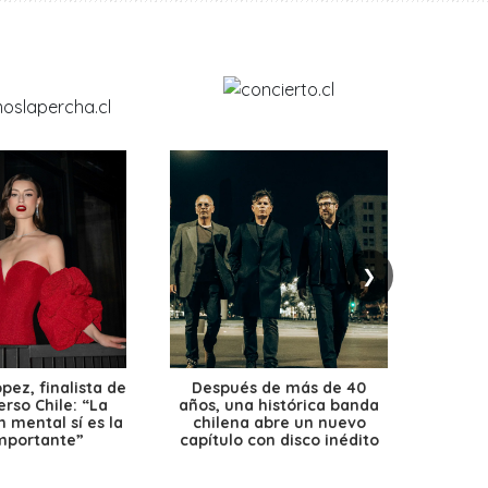
❯
ez, finalista de
Después de más de 40
Ante 
erso Chile: “La
años, una histórica banda
petr
 mental sí es la
chilena abre un nuevo
precio
mportante”
capítulo con disco inédito