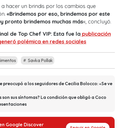
o a hacer un brindis por los cambios que
ón.
«Brindemos por eso, brindemos por este
uy pronto brindemos muchas más
«, concluyó.
nal de Top Chef VIP: Esta fue la
publicación
eneró polémica en redes sociales
limentos
Savka Pollak
e preocupó a los seguidores de Cecilia Bolocco: «Se ve
es son sus síntomas? La condición que obligó a Coco
esentaciones
 en Google Discover
Seguir en Google