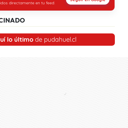
idos directamente en tu feed.
CINADO
uí lo último
de pudahuel.cl