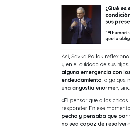
¿Qué es e
condició
sus pres
"El humoris
que lo obli
Así, Savka Pollak reflexion
y en el cuidado de sus hijos
alguna emergencia con los
endeudamiento
, algo que 
una angustia enorme
«, sin
«El pensar que a los chicos
responder. En ese moment
pecho y pensaba que por 
no sea capaz de resolver
«