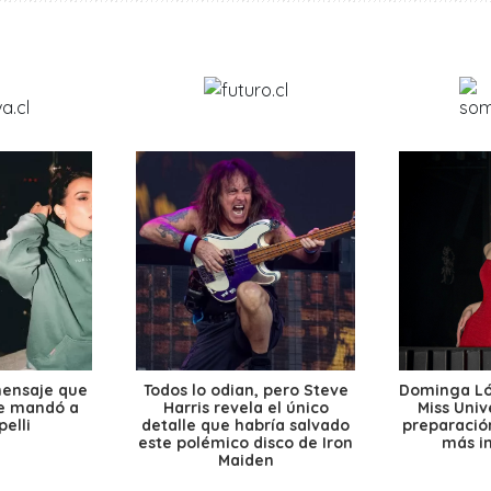
mensaje que
Todos lo odian, pero Steve
Dominga Lóp
le mandó a
Harris revela el único
Miss Univ
elli
detalle que habría salvado
preparación
este polémico disco de Iron
más i
Maiden