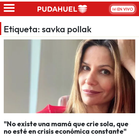
Skip to main content
EN VIVO
Etiqueta:
savka pollak
"No existe una mamá que crie sola, que
no esté en crisis económica constante"