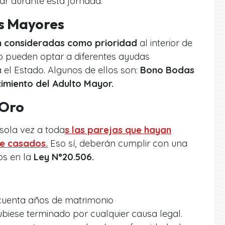
ar durante esta jornada.
s Mayores
n consideradas como prioridad
al interior de
mo pueden optar a diferentes ayudas
el Estado. Algunos de ellos son:
Bono Bodas
imiento del Adulto Mayor.
 Oro
sola vez a toda
s las parejas que hayan
de casados.
Eso sí, deberán cumplir con una
dos en la
Ley N°20.506.
cuenta años de matrimonio
biese terminado por cualquier causa legal.