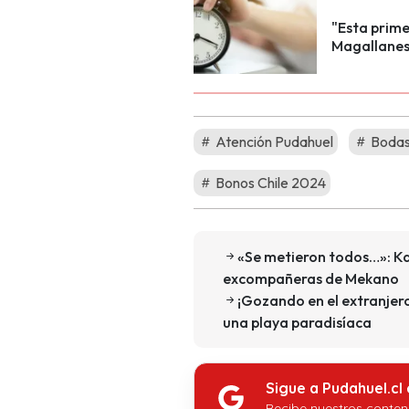
"Esta prime
Magallanes 
Atención Pudahuel
Bodas
Bonos Chile 2024
«Se metieron todos…»: Ka
excompañeras de Mekano
¡Gozando en el extranjer
una playa paradisíaca
Sigue a Pudahuel.cl
Recibe nuestros conten