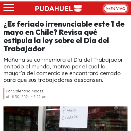
Skip to main content
EN VIVO
¿Es feriado irrenunciable este 1 de
mayo en Chile? Revisa qué
estipula la ley sobre el Día del
Trabajador
Mañana se conmemora el Día del Trabajador
en todo el mundo, motivo por el cual la
mayoría del comercio se encontrará cerrado
para que sus trabajadores descansen.
Por
Valentina Maass
abril 30, 2024 - 5:22 pm