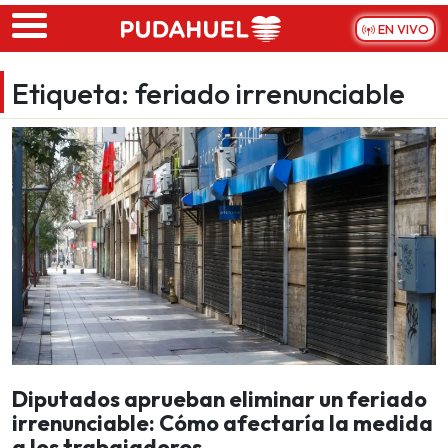
Skip to main content
EN VIVO
Etiqueta:
feriado irrenunciable
Diputados aprueban eliminar un feriado
irrenunciable: Cómo afectaría la medida
a los trabajadores