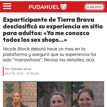
Skip to main content
EN VIVO
Exparticipante de Tierra Brava
desclasificó su experiencia en sitio
para adultos: «Ya me conozco
todos los sex shops…»
Nicole Block debutó hace un mes en la
plataforma y aseguró que su experiencia ha
sido "maravillosa". Revisa los detalles, acá.
Por
Daniela Jerez
abril 15, 2024 - 12:36 pm