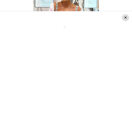
Créditos: @argandona.raquel
Como era de esperar
la publicación de la ‘Raca’
sumó más de 23 mil me gustas
en la plataforma
y una serie de comentarios por parte de sus
seguidores, quienes destacaron su
personalidad,
elegancia y sensualidad.