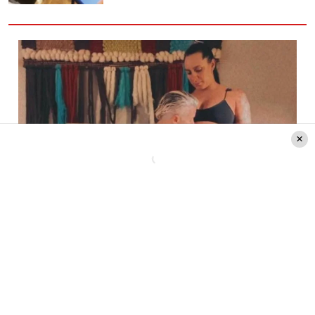
Créditos: @jimepereyra
“
Queríamos un nombre con
carácter
, más original…»
Hace un tiempo la pareja reveló en una
entrevista con
Página 7
que la fecha estimada