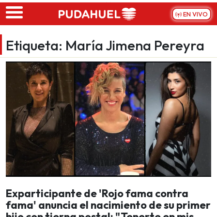
Skip to main content
EN VIVO
Etiqueta:
María Jimena Pereyra
Exparticipante de 'Rojo fama contra
fama' anuncia el nacimiento de su primer
hijo con tierna postal: "Tenerte en mis