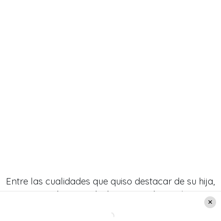
Entre las cualidades que quiso destacar de su hija,
escogió
su «luminosidad» y empatía
con la que
enfrenta a los demás. También, resaltó s
u alegría