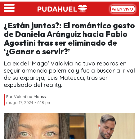
Skip to main content
EN VIVO
¿Están juntos?: El romántico gesto
de Daniela Aránguiz hacia Fabio
Agostini tras ser eliminado de
‘¿Ganar o servir?’
La ex del 'Mago' Valdivia no tuvo reparos en
seguir armando polémica y fue a buscar al rival
de su expareja, Luis Mateucci, tras ser
expulsado del reality.
Por
Valentina Maass
mayo 17, 2024 - 6:18 pm