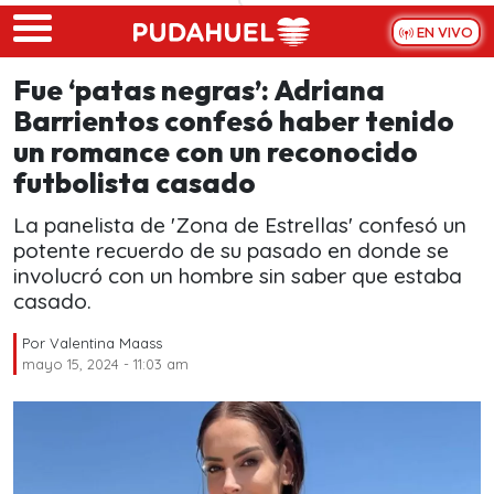
Skip to main content
EN VIVO
Fue ‘patas negras’: Adriana
Barrientos confesó haber tenido
un romance con un reconocido
futbolista casado
La panelista de 'Zona de Estrellas' confesó un
potente recuerdo de su pasado en donde se
involucró con un hombre sin saber que estaba
casado.
Por
Valentina Maass
mayo 15, 2024 - 11:03 am