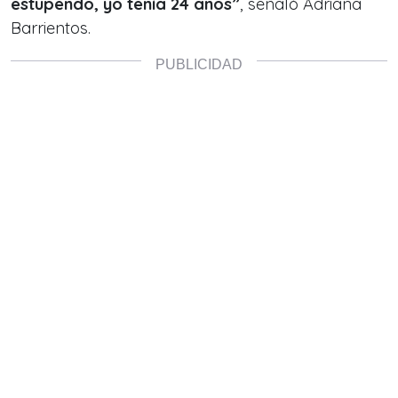
estupendo, yo tenía 24 años”
, señaló Adriana
Barrientos.