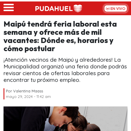
Skip to main content
EN VIVO
Maipú tendrá feria laboral esta
semana y ofrece más de mil
vacantes: Dónde es, horarios y
cómo postular
¡Atención vecinos de Maipú y alrededores! La
Municipalidad organizó una feria donde podrás
revisar cientos de ofertas laborales para
encontrar tu próximo empleo.
Por
Valentina Maass
mayo 29, 2024 - 11:42 am