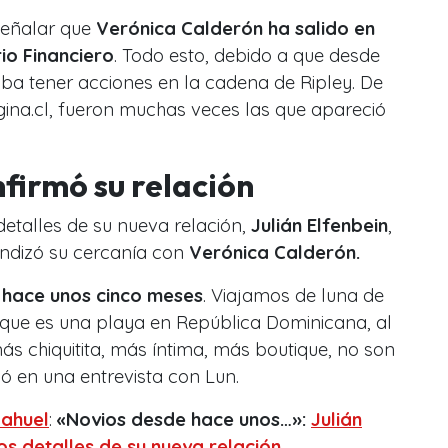
señalar que
Verónica Calderón ha salido en
rio Financiero
. Todo esto, debido a que desde
ba tener acciones en la cadena de Ripley. De
ina.cl, fueron muchas veces las que apareció
firmó su relación
detalles de su nueva relación,
Julián Elfenbein
,
undizó su cercanía con
Verónica Calderón.
 hace unos cinco meses
. Viajamos de luna de
 que es una playa en República Dominicana, al
s chiquitita, más íntima, más boutique, no son
só en una entrevista con Lun.
ahuel
:
«Novios desde hace unos…»:
Julián
os detalles de su nueva relación