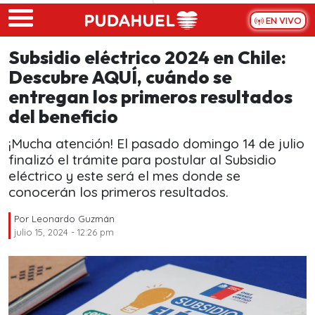
Skip to main content
EN VIVO
Subsidio eléctrico 2024 en Chile:
Descubre AQUÍ, cuándo se
entregan los primeros resultados
del beneficio
¡Mucha atención! El pasado domingo 14 de julio
finalizó el trámite para postular al Subsidio
eléctrico y este será el mes donde se
conocerán los primeros resultados.
Por
Leonardo Guzmán
julio 15, 2024 - 12:26 pm