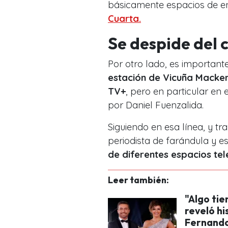
básicamente espacios de en
Cuarta.
Se despide del 
Por otro lado, es important
estación de Vicuña Macken
TV+
, pero en particular en
por Daniel Fuenzalida.
Siguiendo en esa línea, y tr
periodista de farándula y 
de diferentes espacios tele
Leer también:
"Algo tie
reveló hi
Fernando