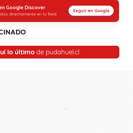
 en Google Discover
Seguir en Google
idos directamente en tu feed.
CINADO
uí lo último
de pudahuel.cl