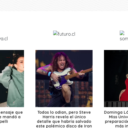
mensaje que
Todos lo odian, pero Steve
Dominga Lóp
le mandó a
Harris revela el único
Miss Univ
elli
detalle que habría salvado
preparación
este polémico disco de Iron
más i