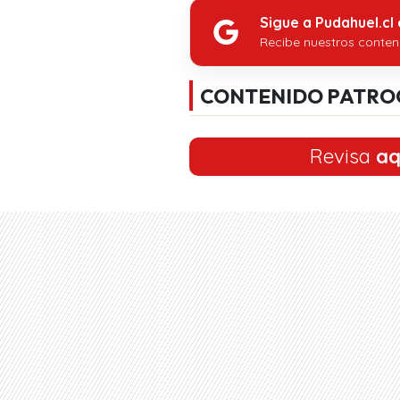
Sigue a Pudahuel.cl
Recibe nuestros conten
CONTENIDO PATRO
Revisa
aq