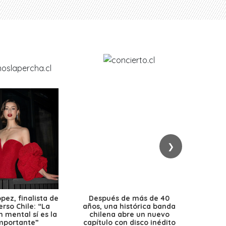
❯
ez, finalista de
Después de más de 40
Ante 
erso Chile: “La
años, una histórica banda
petr
 mental sí es la
chilena abre un nuevo
precio
mportante”
capítulo con disco inédito