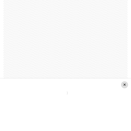
Puedes leer también en
Pudahuel
:
Duro golpe
para la TV chilena:
Confirman el cierre
definitivo de conocido canal nacional