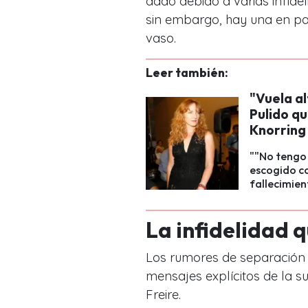
dado debido a varias infidel
sin embargo, hay una en par
vaso.
Leer también:
"Vuela al
Pulido qu
Knorring
""No tengo 
escogido co
fallecimient
La infidelidad 
Los rumores de separación s
mensajes explícitos de la s
Freire.