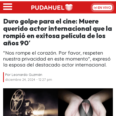
Skip to main content
EN VIVO
Duro golpe para el cine: Muere
querido actor internacional que la
rompió en exitosa película de los
años 90′
"Nos rompe el corazón. Por favor, respeten
nuestra privacidad en este momento", expresó
la esposa del destacado actor internacional.
Por
Leonardo Guzmán
diciembre 24, 2024 - 12:27 pm