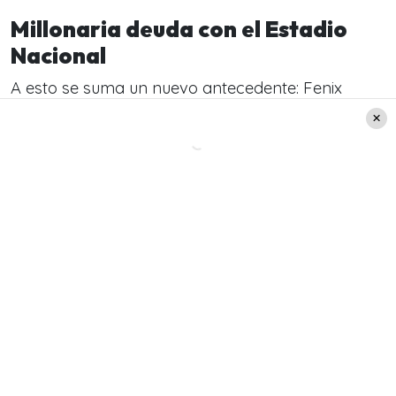
Millonaria deuda con el Estadio
Nacional
A esto se suma un nuevo antecedente: Fenix
Entertainment Group
mantiene una millonaria
deuda con el Estadio Nacional
, lo que aumenta
las dudas sobre la gestión de la productora en
Chile, según consignó
theclinic.cl.
Aclaratorias por parte del Instituto
Nacional del Deporte
El Instituto Nacional de Deportes (IND) desmintió
a la empresa Fenix Entertainment respecto a la
suspensión del evento. La productora argumentó
que un desnivel en el suelo del Estadio Nacional
fue la causa que impidió los shows del 2 y 3 de