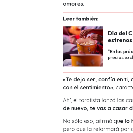
amores
.
Leer también:
Día del 
estrenos
"En los pró
precios exc
«Te deja ser, confía en ti,
con el sentimiento»
, caract
Ahí, el tarotista lanzó las
de nuevo, te vas a casar d
No sólo eso, aifrmó qu
e lo
pero que la reformará por 