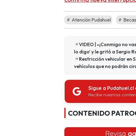
Atención Pudahuel
Beca
VIDEO | «¡Conmigo no vas
lo digo’ y le gritó a Sergio R
Restricción vehicular en 
vehículos que no podrán circ
Sigue a Pudahuel.cl
Recibe nuestros conten
CONTENIDO PATRO
Revisa
aq