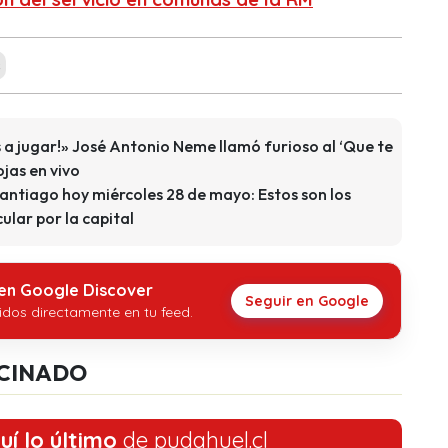
s
 a jugar!» José Antonio Neme llamó furioso al ‘Que te
ojas en vivo
Santiago hoy miércoles 28 de mayo: Estos son los
ular por la capital
 en Google Discover
Seguir en Google
idos directamente en tu feed.
CINADO
uí lo último
de pudahuel.cl