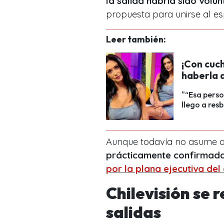
la salida habría sido volun
propuesta para unirse al es
Leer también:
¡Con cuch
haberla 
"“Esa perso
llego a res
Aunque todavía no asume of
prácticamente confirmad
por la plana ejecutiva del 
Chilevisión se r
salidas