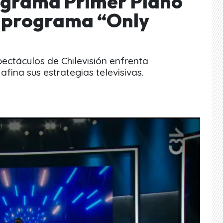
ograma Primer Plano
r programa “Only
pectáculos de Chilevisión enfrenta
fina sus estrategias televisivas.