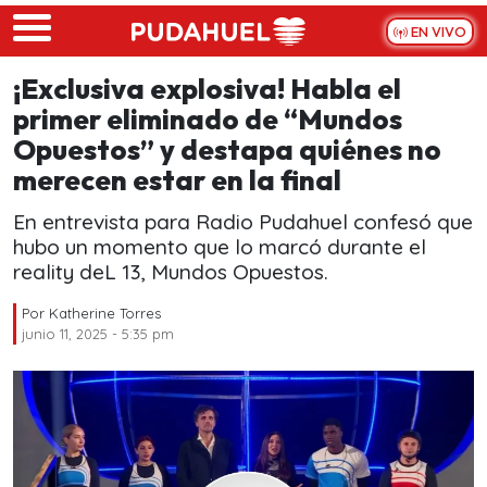
Skip to main content
EN VIVO
¡Exclusiva explosiva! Habla el
primer eliminado de “Mundos
Opuestos” y destapa quiénes no
merecen estar en la final
En entrevista para Radio Pudahuel confesó que
hubo un momento que lo marcó durante el
reality deL 13, Mundos Opuestos.
Por
Katherine Torres
junio 11, 2025 - 5:35 pm