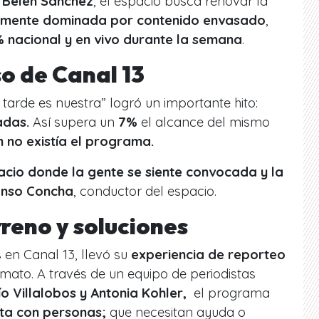
y Belén Sánchez
, el espacio busca renovar la
amente dominada por contenido envasado
,
 nacional y en vivo durante la semana
.
o de Canal 13
tarde es nuestra” logró un importante hito:
adas.
Así supera un
7%
el alcance del mismo
 no existía el programa.
cio donde la gente se siente convocada y la
onso Concha
, conductor del espacio.
reno y soluciones
 en Canal 13, llevó su
experiencia de reporteo
mato. A través de un equipo de periodistas
ío Villalobos y Antonia Kohler,
el programa
cta con personas;
que necesitan ayuda o