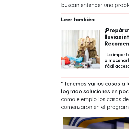
buscan entender una probl
Leer también:
¡Prepára
lluvias i
Recomend
"Lo importa
almacenarlo
fácil acces
“Tenemos varios casos a l
logrado soluciones en poc
como ejemplo los casos d
comenzaron en el program