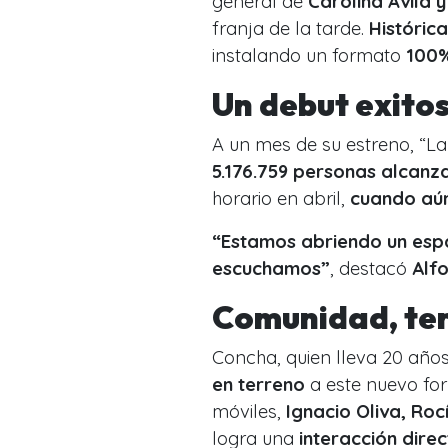
general de
Carolina Ávila 
franja de la tarde.
Históric
instalando un formato
100%
Un debut exitos
A un mes de su estreno, “La 
5.176.759 personas alcanz
horario en abril,
cuando aún
“Estamos abriendo un espa
escuchamos”
, destacó
Alf
Comunidad, ter
Concha, quien lleva 20 años
en terreno
a este nuevo for
móviles,
Ignacio Oliva, Roc
logra una
interacción dire