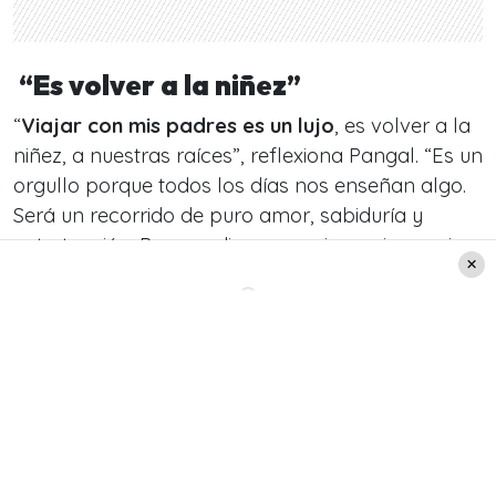
“Es volver a la niñez”
“
Viajar con mis padres es un lujo
, es volver a la
niñez, a nuestras raíces”, reflexiona Pangal. “Es un
orgullo porque todos los días nos enseñan algo.
Será un recorrido de puro amor, sabiduría y
entretención. Por eso digo que quiero criar a mis
hijos a la antigua, como nos criaron a nosotros”.
Leer también:
Prima del "Rey de Meiggs"
revela millonaria deuda del
animador Francisco Kaminski
con el comerciante
asesinado: "Le decía