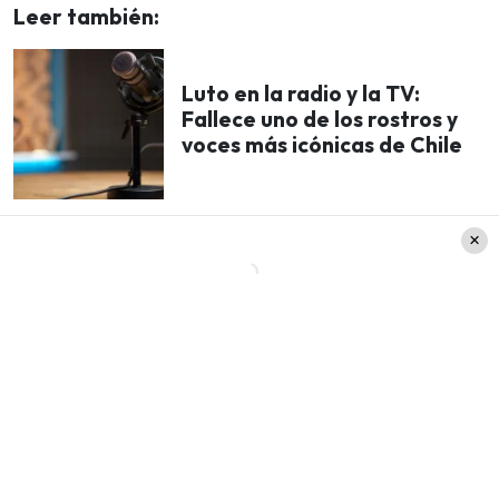
Leer también:
Luto en la radio y la TV:
Fallece uno de los rostros y
voces más icónicas de Chile
Su trabajo permitió que la señal destacara frente
a otros canales en materia de innovación.
Consolidó, entre otros hitos, la
comunidad de
«reacts» más grande e influyente de la TV
abierta chilena.
Un formato cada vez más
demandado en
redes y plataformas como
YouTube o Twitch.