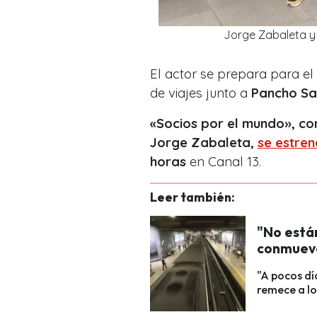
Jorge Zabaleta y
El actor se prepara para el
de viajes junto a
Pancho S
«Socios por el mundo», c
Jorge Zabaleta,
se estre
horas
en Canal 13.
Leer también:
"No está
conmueve 
"A pocos dí
remece a lo