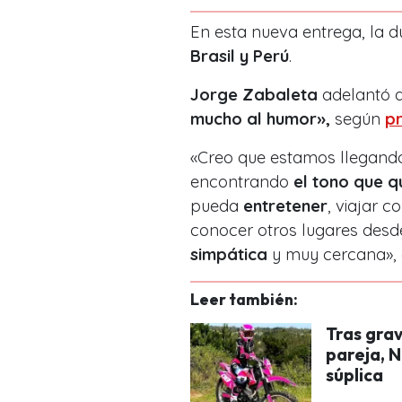
En esta nueva entrega, la 
Brasil y Perú
.
Jorge Zabaleta
adelantó 
mucho al humor»,
según
pr
«Creo que estamos llegand
encontrando
el tono que 
pueda
entretener
, viajar 
conocer otros lugares desd
simpática
y muy cercana», 
Leer también:
Tras gra
pareja, 
súplica