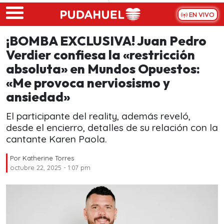
Skip to main content
EN VIVO
¡BOMBA EXCLUSIVA! Juan Pedro
Verdier confiesa la «restricción
absoluta» en Mundos Opuestos:
«Me provoca nerviosismo y
ansiedad»
El participante del reality, además reveló,
desde el encierro, detalles de su relación con la
cantante Karen Paola.
Por
Katherine Torres
octubre 22, 2025 - 1:07 pm