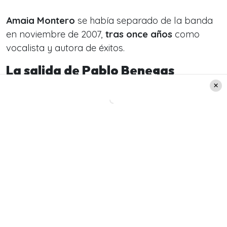
Amaia Montero
se había separado de la banda
en noviembre de 2007,
tras once años
como
vocalista y autora de éxitos.
La salida de Pablo Benegas
Sin embargo, esta nueva etapa trae consigo un
cambio:
Pablo Benegas
, compositor y guitarrista,
no formará parte de la nueva etapa, según
precisó el
medio El Español.
La banda confirmó que Benegas, aunque sigue
siendo parte del grupo, ha decidido
«retirarse
una temporada»
para enfocarse en su familia y
nuevos retos.