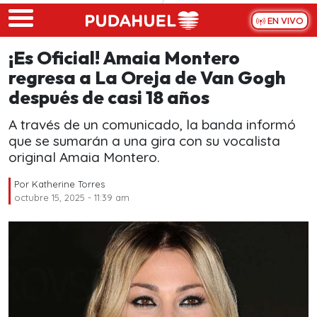
Skip to main content
EN VIVO
¡Es Oficial! Amaia Montero
regresa a La Oreja de Van Gogh
después de casi 18 años
A través de un comunicado, la banda informó
que se sumarán a una gira con su vocalista
original Amaia Montero.
Por
Katherine Torres
octubre 15, 2025 - 11:39 am