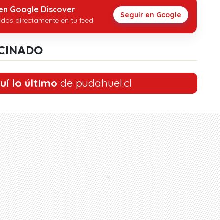
 en Google Discover
Seguir en Google
idos directamente en tu feed.
CINADO
uí lo último
de pudahuel.cl