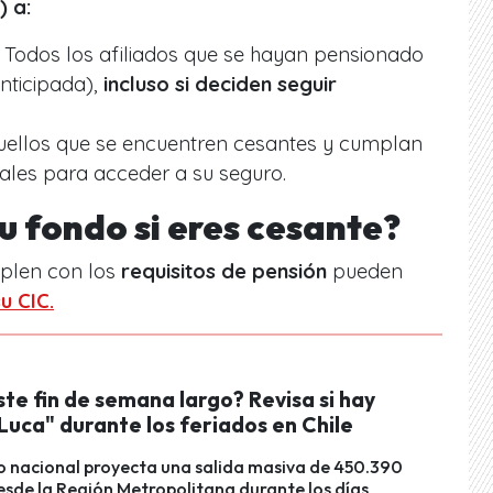
) a:
Todos los afiliados que se hayan pensionado
anticipada),
incluso si deciden seguir
ellos que se encuentren cesantes y cumplan
uales para acceder a su seguro.
u fondo si eres cesante?
mplen con los
requisitos de pensión
pueden
su
CIC
.
ste fin de semana largo? Revisa si hay
Luca" durante los feriados en Chile
o nacional proyecta una salida masiva de 450.390
esde la Región Metropolitana durante los días