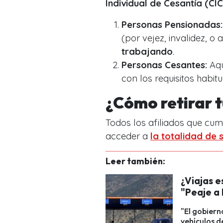
Individual de Cesantía (CIC
Personas Pensionadas:
(por vejez, invalidez, o 
trabajando
.
Personas Cesantes:
Aqu
con los requisitos habit
¿Cómo retirar t
Todos los afiliados que cu
acceder a
la totalidad de 
Leer también:
¿Viajas e
"Peaje a 
"El gobiern
vehículos d