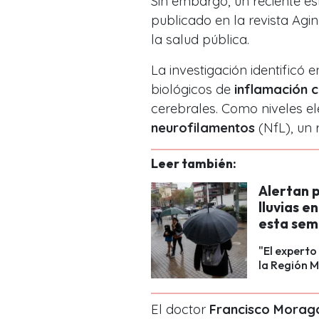
Sin embargo, un reciente es
publicado en la revista
Agin
la salud pública.
La investigación identificó
biológicos de
inflamación 
cerebrales. Como niveles el
neurofilamentos
(NfL), un
Leer también:
Alertan p
lluvias e
esta se
"El experto
la Región M
El doctor
Francisco Morag