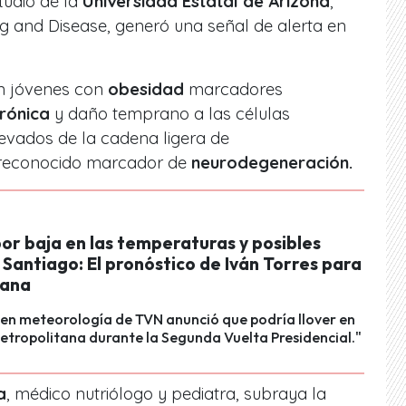
tudio de la
Universidad Estatal de Arizona
,
g and Disease
, generó una señal de alerta en
 en jóvenes con
obesidad
marcadores
crónica
y daño temprano a las células
evados de la cadena ligera de
 reconocido marcador de
neurodegeneración.
or baja en las temperaturas y posibles
n Santiago: El pronóstico de Iván Torres para
mana
 en meteorología de TVN anunció que podría llover en
etropolitana durante la Segunda Vuelta Presidencial."
a
, médico nutriólogo y pediatra, subraya la