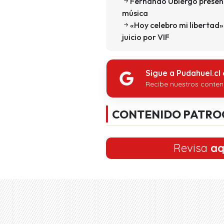
Fernando Ubiergo present
música
«Hoy celebro mi libertad»
juicio por VIF
Sigue a Pudahuel.cl
Recibe nuestros conten
CONTENIDO PATRO
Revisa
aq