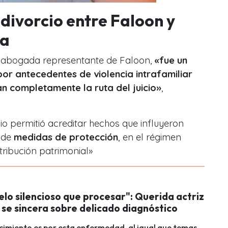
 divorcio entre Faloon y
da
a abogada representante de Faloon,
«fue un
r antecedentes de violencia intrafamiliar
n completamente la ruta del juicio»
,
o permitió acreditar hechos que influyeron
d de
medidas de protección
, en el régimen
stribución patrimonial»
elo silencioso que procesar": Querida actriz
se sincera sobre delicado diagnóstico
cimiento es por esta enfermedad, al igual que temas