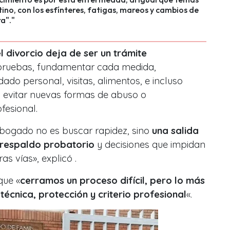
stino, con los esfínteres, fatigas, mareos y cambios de
a"."
l divorcio deja de ser un trámite
 pruebas, fundamentar cada medida,
ado personal, visitas, alimentos, e incluso
a evitar nuevas formas de abuso o
fesional.
 abogado no es buscar rapidez, sino
una salida
 respaldo probatorio
y decisiones que impidan
as vías», explicó .
que «
cerramos un proceso difícil, pero lo más
técnica, protección y criterio profesional
«.