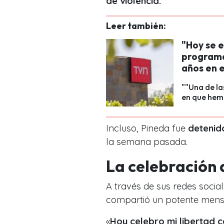
de violencia.
Leer también:
"Hoy se e
programa
años en e
""Una de l
en que hem
Incluso, Pineda fue
detenid
la semana pasada.
La celebración 
A través de sus redes social
compartió un potente mens
«
Hoy celebro mi libertad c