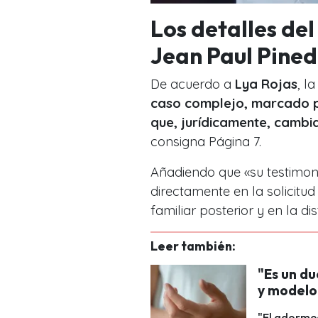
Los detalles del
Jean Paul Pine
De acuerdo a
Lya Rojas
, l
caso complejo, marcado po
que, jurídicamente, cambia
consigna Página 7.
Añadiendo que «su testimoni
directamente en la solicitu
familiar posterior y en la di
Leer también:
"Es un du
y modelo 
"El adorme