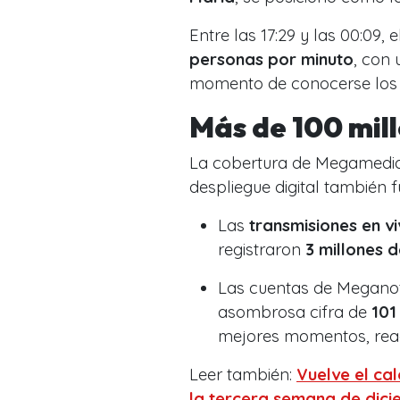
Entre las 17:29 y las 00:09
personas por minuto
, con
momento de conocerse los 
Más de 100 mil
La cobertura de Megamedia no
despliegue digital también f
Las
transmisiones en v
registraron
3 millones 
Las cuentas de Meganot
asombrosa cifra de
101
mejores momentos, reacc
Leer también:
Vuelve el cal
la tercera semana de dic