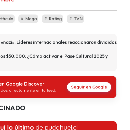
táculo
Mega
Rating
TVN
 «nazi»: Líderes internacionales reaccionaron divididos
los $50.000: ¿Cómo activar el Pase Cultural 2025 y
 en Google Discover
Seguir en Google
idos directamente en tu feed.
CINADO
uí lo último
de pudahuel.cl