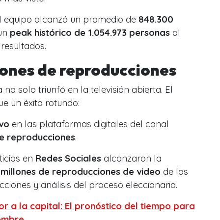
, el equipo alcanzó un promedio de
848.300
 un
peak histórico de 1.054.973 personas
al
resultados.
lones de reproducciones
 solo triunfó en la televisión abierta. El
ue un éxito rotundo:
ivo
en las plataformas digitales del canal
de reproducciones
.
icias en
Redes Sociales
alcanzaron la
 millones de reproducciones de video
de los
iones y análisis del proceso eleccionario.
or a la capital: El pronóstico del tiempo para
iembre