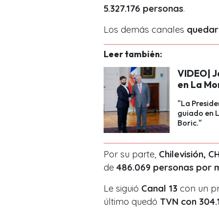
5.327.176 personas
.
Los demás canales
quedar
Leer también:
VIDEO| J
en La Mo
"La Preside
guiado en 
Boric."
Por su parte,
Chilevisión, C
de
486.069 personas por m
Le siguió
Canal 13
con un p
último quedó
TVN con 304.1