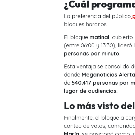
¿Cuál programa 
La preferencia del público
p
bloques horarios.
El bloque
matinal
, cubierto
(entre 06:00 y 13:30), lider
personas por minuto
.
Esta ventaja se consolidó d
donde
Meganoticias Alert
de
540.417 personas por m
lugar de audiencias.
Lo más visto del
Finalmente, el bloque a car
conteo de votos, comanda
María
, se posicionó como l