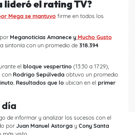
lideró el rating TV?
or
Mega
se mantuvo
firme en todos los
 por
Meganoticias Amanece y
Mucho Gusto
ó la sintonía con un promedio de
318.394
urante el
bloque vespertino
(13:30 a 17:29),
a
con
Rodrigo Sepúlveda
obtuvo un promedio
inuto. Resultados que lo
ubican en el
primer
 día
go de informar y analizar los sucesos con el
do por
Juan Manuel Astorga
y
Cony Santa
o más visto.