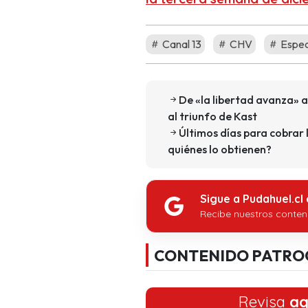
Canal 13
CHV
Espec
De «la libertad avanza» a
al triunfo de Kast
Últimos días para cobrar 
quiénes lo obtienen?
Sigue a Pudahuel.cl
Recibe nuestros conten
CONTENIDO PATRO
Revisa
aq