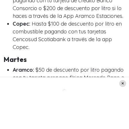
pagando con tu tarjeta de crédito Banco
Consorcio o $200 de descuento por litro si lo
haces a través de la App Aramco Estaciones.
Copec:
Hasta $100 de descuento por litro en
combustible pagando con tus tarjetas
Cencosud Scotiabank a través de la app
Copec.
Martes
Aramco:
$50 de descuento por litro pagando
con tu tarjeta prepago física Mercado Pago o
digital si lo haces a través de la App Aramco
Estaciones.
Copec:
$100 de descuento todos los Martes
del año pagando con tus tarjetas de crédito
Mastercard Clásica, Gold y Black de Banco
Internacional asociada en la app Copec.