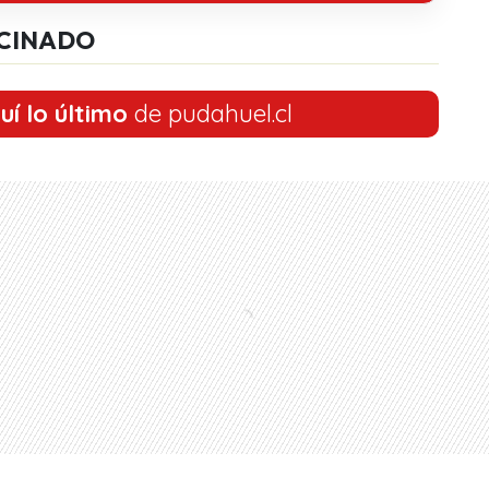
CINADO
uí lo último
de pudahuel.cl