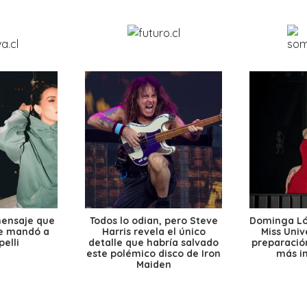
mensaje que
Todos lo odian, pero Steve
Dominga Lóp
le mandó a
Harris revela el único
Miss Univ
elli
detalle que habría salvado
preparación
este polémico disco de Iron
más i
Maiden