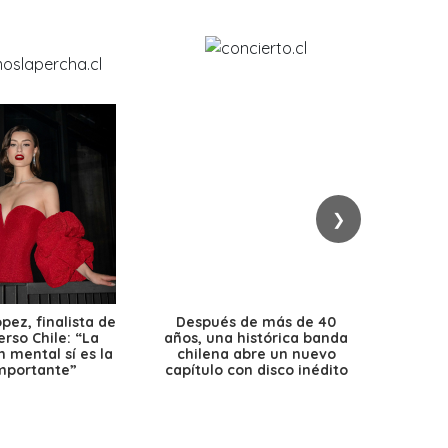
❯
ez, finalista de
Después de más de 40
Ante 
erso Chile: “La
años, una histórica banda
petr
 mental sí es la
chilena abre un nuevo
precio
mportante”
capítulo con disco inédito