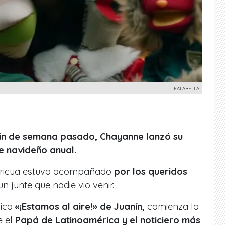
FALABELLA
l fin de semana pasado, Chayanne lanzó su
e navideño anual.
boricua estuvo acompañado
por los queridos
 un junte que nadie vio venir.
ico
«¡Estamos al aire!» de Juanín,
comienza la
e el
Papá de Latinoamérica y el noticiero más