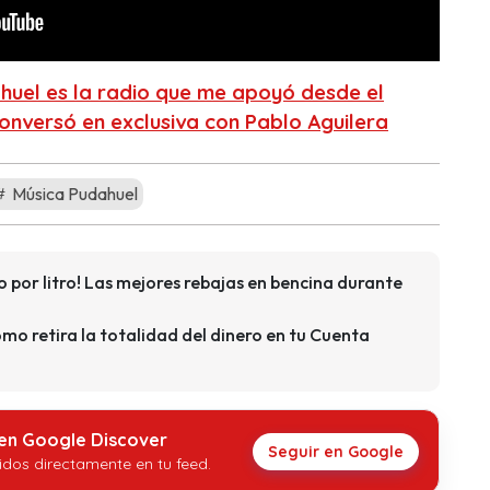
huel es la radio que me apoyó desde el
conversó en exclusiva con Pablo Aguilera
Música Pudahuel
por litro! Las mejores rebajas en bencina durante
mo retira la totalidad del dinero en tu Cuenta
 en Google Discover
Seguir en Google
idos directamente en tu feed.