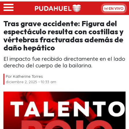
Skip to main content
EN VIVO
Tras grave accidente: Figura del
espectáculo resulta con costillas y
vértebras fracturadas además de
daño hepático
El impacto fue recibido directamente en el lado
derecho del cuerpo de la bailarina.
Por
Katherine Torres
diciembre 2, 2025 - 10:33 am