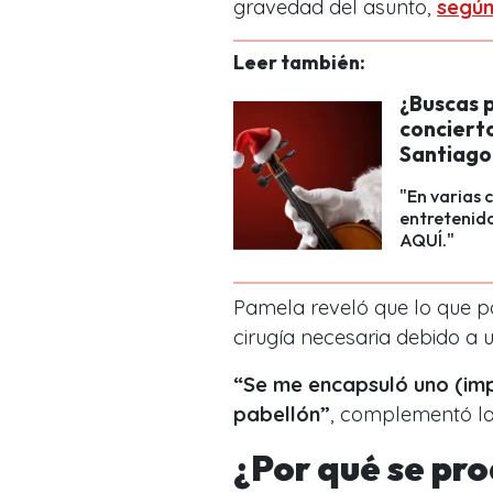
gravedad del asunto,
según
Leer también:
¿Buscas 
concierto
Santiago
"En varias
entretenido
AQUÍ."
Pamela reveló que lo que pa
cirugía necesaria debido a u
“Se me encapsuló uno (imp
pabellón”
, complementó l
¿Por qué se pr