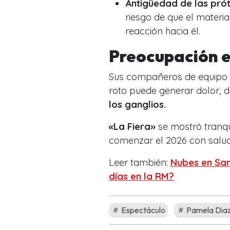
Antigüedad de las prót
riesgo de que el materi
reacción hacia él.
Preocupación en
Sus compañeros de equipo m
roto puede generar dolor, 
los ganglios.
«La Fiera»
se mostró tranqu
comenzar el 2026 con salu
Leer también:
Nubes en San
días en la RM?
Espectáculo
Pamela Dia