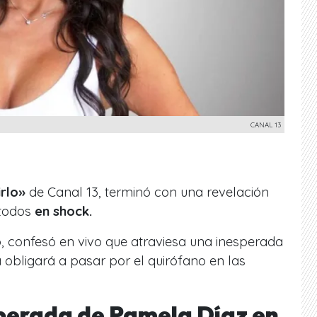
CANAL 13
rlo»
de Canal 13, terminó con una revelación
 todos
en shock.
o
, confesó en vivo que atraviesa una inesperada
obligará a pasar por el quirófano en las
perada de Pamela Díaz en