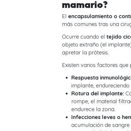
mamario?
El
encapsulamiento o cont
más comunes tras una ciru
Ocurre cuando el
tejido cic
objeto extraño (el implant
apretar la prótesis.
Existen varios factores qu
Respuesta inmunológic
implante, endureciendo 
Rotura del implante:
Co
rompe, el material filt
endurece la zona.
Infecciones leves o h
acumulación de sangre tr