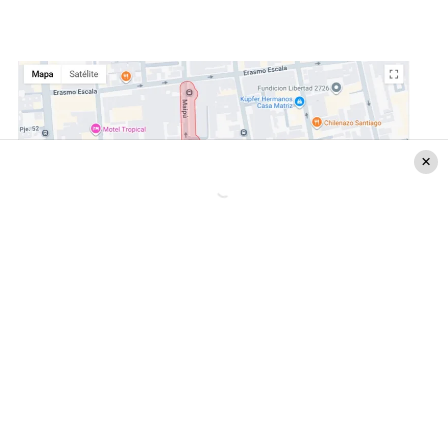
Corte de agua en Santiago
Fecha inicio:
02/12/2025 07:40
Fecha término (estimada):