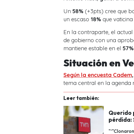
Un
58%
(+3pts) cree que baj
un escaso
18%
que vaticina
En la contraparte, el actua
de gobierno con una aprob
mantiene estable en el
57%
Situación en V
Según la encuesta Cadem
,
tema central en la agenda 
Leer también:
Querido p
pérdida: 
"‘"Clonaron