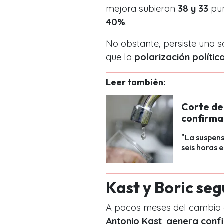
mejora subieron
38 y 33
pun
40%
.
No obstante, persiste una 
que la
polarización polític
Leer también:
Corte de
confirma
"La suspens
seis horas 
Kast y Boric s
A pocos meses del cambio d
Antonio Kast
,
genera confi