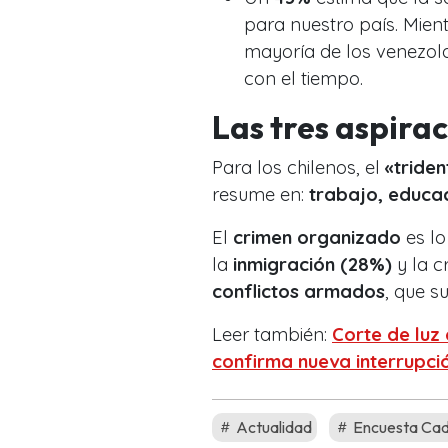
para nuestro país. Mien
mayoría de los venezol
con el tiempo.
Las tres aspira
Para los chilenos, el
«triden
resume en:
trabajo, educac
El
crimen organizado
es lo
la
inmigración (28%)
y la c
conflictos armados
, que s
Leer también:
Corte de luz 
confirma nueva interrupci
Actualidad
Encuesta Ca