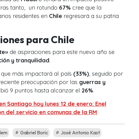
tras tanto, un rotundo
67%
cree que la
anos residentes en
Chile
regresará a su patria
ciones para Chile
te»
de aspiraciones para este nuevo año se
ión y tranquilidad
.
 que más impactará al país
(33%)
, seguido por
reciente preocupación por las
guerras y
ubió 9 puntos hasta alcanzar el
26%
.
en Santiago hoy lunes 12 de enero: Enel
ón del servicio en comunas de la RM
dem
Gabriel Boric
José Antonio Kast