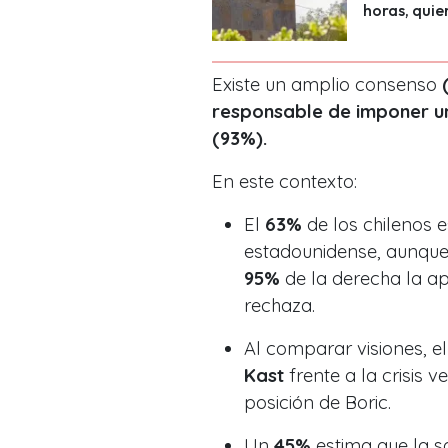
horas, quien
Existe un amplio consenso
responsable de imponer un
(93%).
En este contexto:
El
63%
de los chilenos 
estadounidense, aunque 
95%
de la derecha la a
rechaza.
Al comparar visiones, e
Kast
frente a la crisis 
posición de Boric.
Un
45%
estima que la s