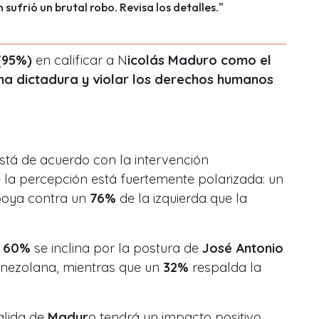
 sufrió un brutal robo. Revisa los detalles."
(95%)
en calificar a N
icolás Maduro como el
a dictadura y violar los derechos humanos
está de acuerdo con la intervención
la percepción está fuertemente polarizada: un
poya contra un
76%
de la izquierda que la
l
60%
se inclina por la postura de
José Antonio
venezolana, mientras que un
32%
respalda la
alida de
Madur
o tendrá un impacto positivo