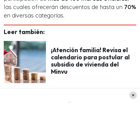
las cuales ofrecerán descuentos de hasta un
70%
en diversas categorías.
Leer también:
¡Atención familia! Revisa el
calendario para postular al
subsidio de vivienda del
Minvu
¿Qué podrás encontrar en oferta? Prácticamente
de todo:
tecnología, vestuario, calzado, viajes,
artículos para el hogar y servicios
. Entre las
marcas más potentes ya confirmadas destacan: