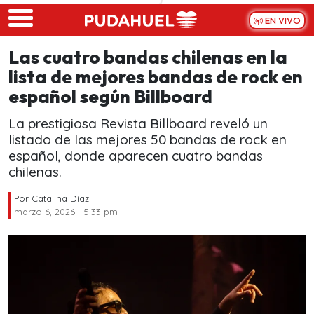
Skip to main content
EN VIVO
Las cuatro bandas chilenas en la
lista de mejores bandas de rock en
español según Billboard
La prestigiosa Revista Billboard reveló un
listado de las mejores 50 bandas de rock en
español, donde aparecen cuatro bandas
chilenas.
Por
Catalina Díaz
marzo 6, 2026 - 5:33 pm