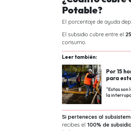
Potable?
El porcentaje de ayuda de
El subsidio cubre entre el
25
consumo.
Leer también:
Por 15 h
para est
"Estas son 
la interrup
Si perteneces al subsiste
r
ecibes el
100% de subsidi