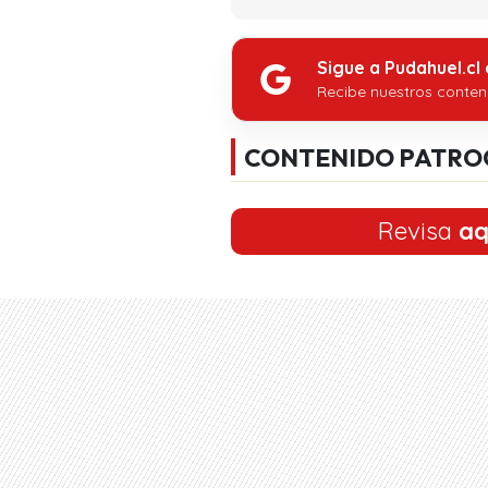
Sigue a Pudahuel.cl
Recibe nuestros conten
CONTENIDO PATRO
Revisa
aq