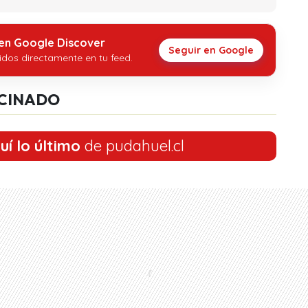
 en Google Discover
Seguir en Google
idos directamente en tu feed.
CINADO
uí lo último
de pudahuel.cl