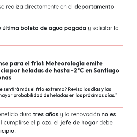
se realiza directamente en el
departamento
u
última boleta de agua pagada
y solicitar la
se para el frío!: Meteorología emite
cia por heladas de hasta -2°C en Santiago
onas
 sentirá más el frío extremo? Revisa los días y las
ayor probabilidad de heladas en los próximos días."
eneficio dura
tres años
y la
renovación
no es
l cumplirse el plazo, el
jefe de hogar
debe
cipio.