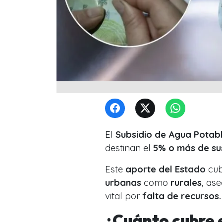
El
Subsidio de Agua Potab
destinan el
5% o más de su
Este
aporte del Estado
cub
urbanas
como
rurales
, as
vital por
falta de recursos.
¿Cuánto cubre 