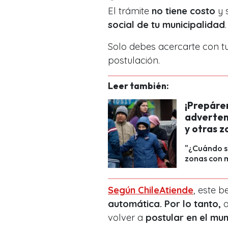
El trámite
no tiene costo
y 
social de tu municipalidad
.
S
olo debes acercarte con t
postulación.
Leer también:
¡Prepáren
adverten
y otras z
"¿Cuándo se
zonas con m
Según ChileAtiende
, este b
automática. Por lo tanto,
a
volver a
postular en el muni