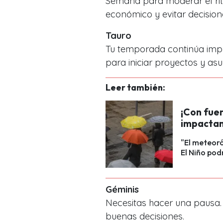
Semana para moderar el rit
económico y evitar decision
Tauro
Tu temporada continúa imp
para iniciar proyectos y as
Leer también:
¡Con fuer
impactan
"El meteoró
El Niño pod
Géminis
Necesitas hacer una pausa. 
buenas decisiones.